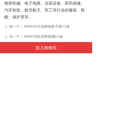
精密机械、电子电路、仪器设备、医药保健、
汽车制造、航空航天、军工等行业的服装、鞋
帽、保护罩等。
前一个：
FA001010 防静电里子绸1.5条
ꄴ
后一个：
FA001008 防静电绸0.5条
ꄲ
加入购物车
友情链接
끀
产品大全
끀
电话：
0510-85405566
传真：
0510-85405533
邮箱：
info@cjti.com
地址：
江苏省无锡市金城路706号(金城桥西堍)
快捷登录
关注我们
登录/注册
넙
企业邮箱登录
낂