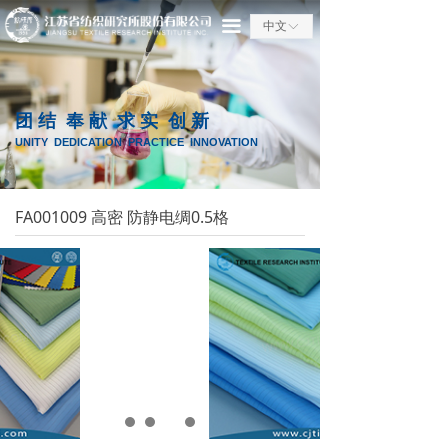
끀
中文
ꀅ
@placeHolder$tem_40_23$productNextBind
团 结 奉 献 求 实 创 新
UNITY DEDICATION PRACTICE INNOVATION
FA001009 高密 防静电绸0.5格