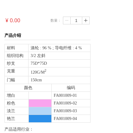
¥
0.00
数量：
ꄷ
ꄸ
产品介绍
材料
涤纶 : 96 % ; 导电纤维 : 4 %
组织结构
3/2 左斜
纱支
75D*75D
克重
2
120G/M
门幅
150cm
颜色
编码
增白
FA001009-01
粉色
FA001009-02
淡兰
FA001009-03
艳兰
FA001009-04
产品适用行业：