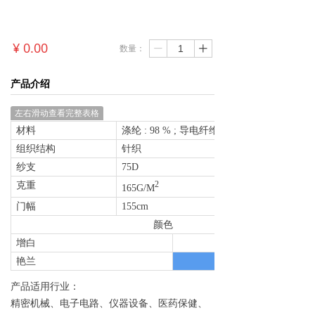
¥
0.00
数量：
ꄷ
ꄸ
产品介绍
左右滑动查看完整表格
材料
涤纶 : 98 % ; 导电纤维 : 2 %
组织结构
针织
纱支
75D
克重
2
165G/M
门幅
155cm
颜色
增白
艳兰
产品适用行业：
精密机械、电子电路、仪器设备、医药保健、