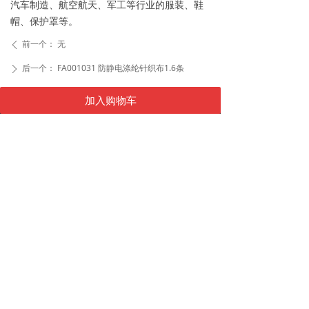
汽车制造、航空航天、军工等行业的服装、鞋
帽、保护罩等。
前一个：
无
ꄴ
后一个：
FA001031 防静电涤纶针织布1.6条
ꄲ
加入购物车
友情链接
끀
产品大全
끀
电话：
0510-85405566
传真：
0510-85405533
邮箱：
info@cjti.com
地址：
江苏省无锡市金城路706号(金城桥西堍)
快捷登录
关注我们
登录/注册
넙
企业邮箱登录
낂