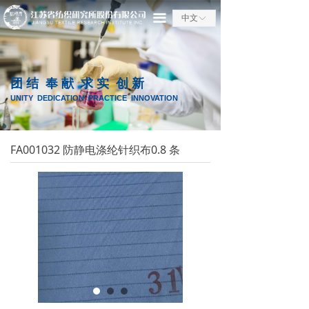
끀
中文
ꀅ
@placeHolder$tem_40_23$productNextBind
团 结 奉 献 求 实 创 新
UNITY DEDICATION PRACTICE INNOVATION
FA001032 防静电涤纶针织布0.8 条