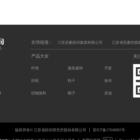
友情链接：
江苏苏豪纺织集团有限公司
江苏省苏豪控股
产品大全
关
纤维
服装服饰
手套
纱线
鞋子
抹布
)
织物面料
帽子
其他
苏ICP备17046865号
版权所有© 江苏省纺织研究所股份有限公司